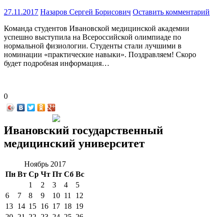
27.11.2017
Назаров Сергей Борисович
Оставить комментарий
Команда студентов Ивановской медицинской академии
успешно выступила на Всероссийской олимпиаде по
нормальной физиологии. Студенты стали лучшими в
номинации «практические навыки». Поздравляем! Скоро
будет подробная информация…
0
Ивановский государственный
медицинский университет
Ноябрь 2017
Пн
Вт
Ср
Чт
Пт
Сб
Вс
1
2
3
4
5
6
7
8
9
10
11
12
13
14
15
16
17
18
19
20
21
22
23
24
25
26