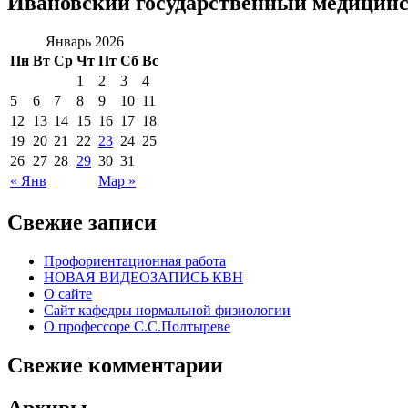
Ивановский государственный медицинс
Январь 2026
Пн
Вт
Ср
Чт
Пт
Сб
Вс
1
2
3
4
5
6
7
8
9
10
11
12
13
14
15
16
17
18
19
20
21
22
23
24
25
26
27
28
29
30
31
« Янв
Мар »
Свежие записи
Профориентационная работа
НОВАЯ ВИДЕОЗАПИСЬ КВН
О сайте
Сайт кафедры нормальной физиологии
О профессоре С.С.Полтыреве
Свежие комментарии
Архивы