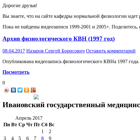
Дорогие друзья!
Вы знаете, что на сайте кафедры нормальной физиологии иде
Пока не найдены видеозаписи 1999-2001 и 2005+. Поделитесь, 
Архив физиологического КВН (1997 год)
08.04.2017
Назаров Сергей Борисович
Оставить комментарий
Опубликована видеозапись физиологического КВНа 1997 года.
Посмотреть
0
Ивановский государственный медицинс
Апрель 2017
Пн
Вт
Ср
Чт
Пт
Сб
Вс
1
2
3
4
5
6
7
8
9