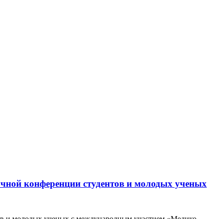
учной конференции студентов и молодых ученых
тов и молодых ученых с международным участием «Медико-