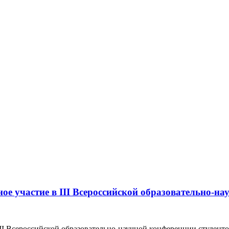
зиологии
е участие в III Всероссийской образовательно-на
III Всероссийской образовательно-научной конференции студен