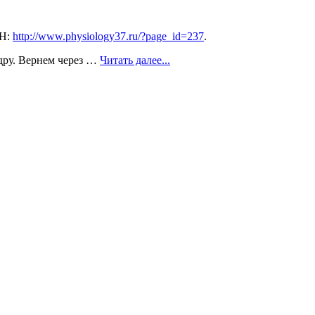
ВН:
http://www.physiology37.ru/?page_id=237
.
едру. Вернем через …
Читать далее...